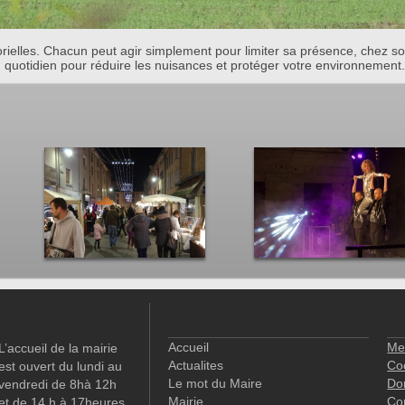
orielles. Chacun peut agir simplement pour limiter sa présence, chez 
quotidien pour réduire les nuisances et protéger votre environnement. 
Accueil
Me
L’accueil de la mairie
Actualites
Co
est ouvert du lundi au
Le mot du Maire
Do
vendredi de 8hà 12h
Mairie
Co
et de 14 h à 17heures