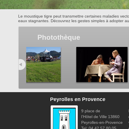
Le moustique tigre peut transmettre certaines maladies vect
eaux stagnantes. Découvrez les gestes simples à adopter au 
Photothèque
Peyrolles en Provence
9 place de
l’Hôtel de Ville 13860
Peyrolles-en-Provence
Tel: 04 42 57 80 05